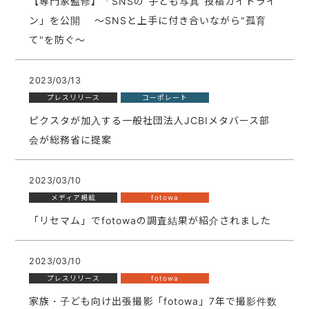
【専門家監修】「SNSの“子ども写真”投稿ガイドライ
ン」を公開 〜SNSと上手に付き合いながら"孤育
て"を防ぐ〜
2023/03/13
プレスリリース
コーポレート
ピクスタが加入する一般社団法人JCBIメタバース部
会が総務省に提案
2023/03/10
メディア掲載
fotowa
「リセマム」でfotowaの調査結果が紹介されました
2023/03/10
プレスリリース
fotowa
家族・子ども向け出張撮影「fotowa」7年で撮影件数