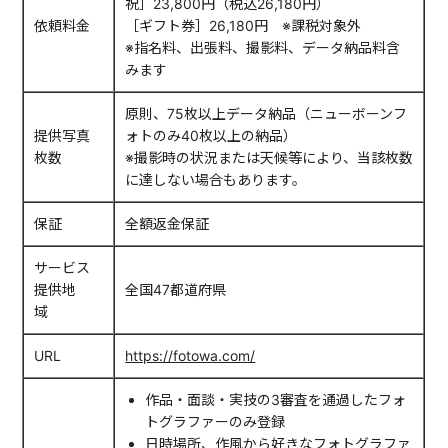
祝］23,800円（税込26,180円）
依頼料金
［ギフト券］26,180円 ※課税対象外
※指名料、出張料、撮影料、データ納品料含
みます
原則、75枚以上データ納品（ニューボーンフ
提供写真
ォトのみ40枚以上の納品）
枚数
※撮影時の状況または天候等により、当該枚数
に達しない場合もあります。
保証
全額返金保証
サービス
提供地
全国47都道府県
域
URL
https://fotowa.com/
作品・面談・実技の3審査を通過したフォ
トグラファーのみ登録
日時場所、作風から好きなフォトグラファ