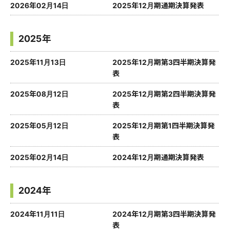
2026年02月14日
2025年12月期通期決算発表
2025年
2025年11月13日
2025年12月期第3四半期決算発
表
2025年08月12日
2025年12月期第2四半期決算発
表
2025年05月12日
2025年12月期第1四半期決算発
表
2025年02月14日
2024年12月期通期決算発表
2024年
2024年11月11日
2024年12月期第3四半期決算発
表