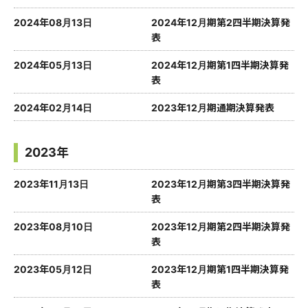
2024年08月13日
2024年12月期第2四半期決算発
表
2024年05月13日
2024年12月期第1四半期決算発
表
2024年02月14日
2023年12月期通期決算発表
2023年
2023年11月13日
2023年12月期第3四半期決算発
表
2023年08月10日
2023年12月期第2四半期決算発
表
2023年05月12日
2023年12月期第1四半期決算発
表