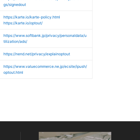
gs/signedout
https://karte.io/karte-policy.html
https://karte.io/optout/
https://www.softbank.jp/privacy/personaldata/u
tilization/ads/
https://nend.net/privacy/explainoptout
https://www.valuecommerce.ne.jp/ecsite/ipush/
optout.html