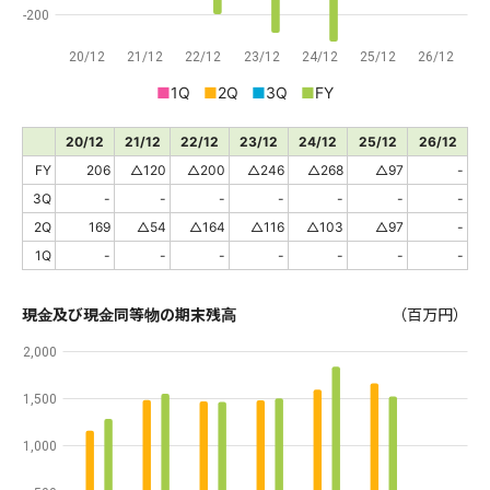
-200
20/12
21/12
22/12
23/12
24/12
25/12
26/12
■
1Q
■
2Q
■
3Q
■
FY
20/12
21/12
22/12
23/12
24/12
25/12
26/12
FY
206
△120
△200
△246
△268
△97
-
3Q
-
-
-
-
-
-
-
2Q
169
△54
△164
△116
△103
△97
-
1Q
-
-
-
-
-
-
-
現金及び現金同等物の期末残高
（百万円）
2,000
1,500
1,000