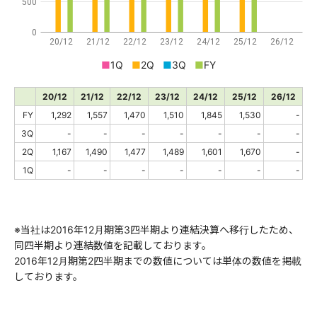
500
0
20/12
21/12
22/12
23/12
24/12
25/12
26/12
■
1Q
■
2Q
■
3Q
■
FY
20/12
21/12
22/12
23/12
24/12
25/12
26/12
FY
1,292
1,557
1,470
1,510
1,845
1,530
-
3Q
-
-
-
-
-
-
-
2Q
1,167
1,490
1,477
1,489
1,601
1,670
-
1Q
-
-
-
-
-
-
-
※当社は2016年12月期第3四半期より連結決算へ移行したため、
同四半期より連結数値を記載しております。
2016年12月期第2四半期までの数値については単体の数値を掲載
しております。