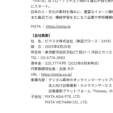
「PIXTA」はプロ・アマチュア問わず誰もが自ら
にスタート。
日本の人・文化の素材を強みに、豊富なイメージ画
また最近では、機械学習をおこなう企業や学術機関
PIXTA ：
https://pixta.jp
【会社概要】
社 名：ピクスタ株式会社（東証グロース：3416
設 立：2005年8月25日
所在地：東京都渋谷区渋谷2丁目21−1 渋谷ヒカリエ 33階 Ju
TEL：03-5774-2692
資本金：325,777千円（2023年6月末時点）
代表取締役社長：古俣 大介
URL：
https://pixta.co.jp/
事業内容：デジタル素材のオンラインマーケットプレ
法人向け出張撮影・カメラマンサービス「PI
出張撮影プラットフォーム「fotowa」の
子会社：PIXTA ASIA PTE. LTD.
PIXTA VIETNAM CO., LTD.