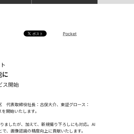
Pocket
ート
能に
ビス開始
区 代表取締役社長：古俣大介、東証グロース：
スを開始いたします。
いりましたが、加えて、新規撮り下ろしにも対応。AI
とで、画像認識の精度向上に貢献いたします。