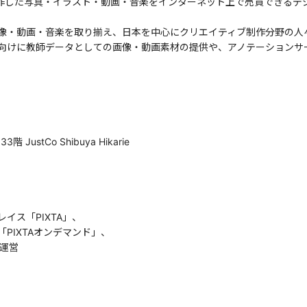
制作した写真・イラスト・動画・音楽をインターネット上で売買できるデジ
像・動画・音楽を取り揃え、日本を中心にクリエイティブ制作分野の人
向けに教師データとしての画像・動画素材の提供や、アノテーションサ
）
stCo Shibuya Hikarie
イス「PIXTA」、
XTAオンデマンド」、
運営