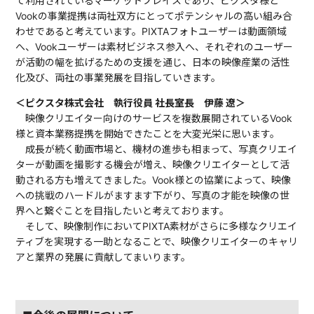
て利用されているマーケットプレイスであり、ピクスタ様と
Vookの事業提携は両社双方にとってポテンシャルの高い組み合
わせであると考えています。PIXTAフォトユーザーは動画領域
へ、Vookユーザーは素材ビジネス参入へ、それぞれのユーザー
が活動の幅を拡げるための支援を通じ、日本の映像産業の活性
化及び、両社の事業発展を目指していきます。
＜ピクスタ株式会社 執行役員 社長室長 伊藤 遼＞
映像クリエイター向けのサービスを複数展開されているVook
様と資本業務提携を開始できたことを大変光栄に思います。
成長が続く動画市場と、機材の進歩も相まって、写真クリエイ
ターが動画を撮影する機会が増え、映像クリエイターとして活
動される方も増えてきました。Vook様との協業によって、映像
への挑戦のハードルがますます下がり、写真の才能を映像の世
界へと繋ぐことを目指したいと考えております。
そして、映像制作においてPIXTA素材がさらに多様なクリエイ
ティブを実現する一助となることで、映像クリエイターのキャリ
アと業界の発展に貢献してまいります。