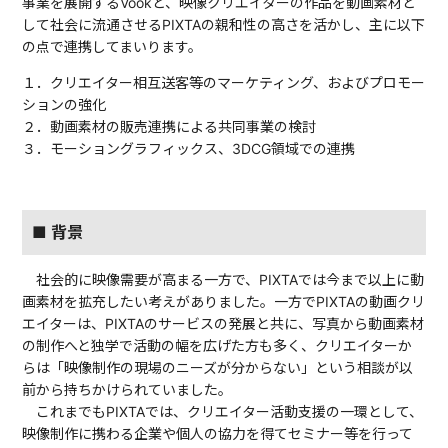
事業を展開するVookと、映像クリエイターの作品を動画素材と
して社会に流通させるPIXTAの親和性の高さを活かし、主に以下
の点で連携してまいります。
１．クリエイター相互送客等のマーケティング、およびプロモー
ションの強化
２．動画素材の販売連携による共同事業の検討
３．モーショングラフィックス、3DCG領域での連携
■ 背景
社会的に映像需要が高まる一方で、PIXTAでは今まで以上に動
画素材を拡充したい考えがありました。一方でPIXTAの動画クリ
エイターは、PIXTAのサービスの発展と共に、写真から動画素材
の制作へと独学で活動の幅を広げた方も多く、クリエイターか
らは「映像制作の現場のニーズが分からない」という相談が以
前から持ちかけられていました。
これまでもPIXTAでは、クリエイター活動支援の一環として、
映像制作に携わる企業や個人の協力を得てセミナー等を行って