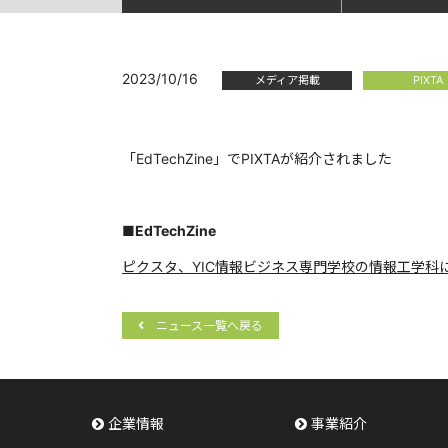
2023/10/16
メディア掲載
PIXTA
「EdTechZine」でPIXTAが紹介されました
■EdTechZine
ピクスタ、YIC情報ビジネス専門学校の情報工学科
ニュース一覧へ戻る
企業情報
事業紹介