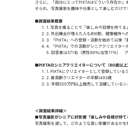
さらに、「自分にとってPIXTAはどういう存在
せられ、写真撮影を趣味や仕事として楽しむだけでな
■調査結果概要
1. 写真を撮ることで「楽しみや目標を持てる
2. 外出機会が増えた人も約6割、健康維持
3. 「PIXTA」への登録・活動を始めて以
4. 「PIXTA」での活動がシニアクリエイ
5. 回答者は371名（男性89％/女性11％
■PIXTAのシニアクリエイターについて（60歳以
1. PIXTAにクリエイターとして登録している
2. 最高齢クリエイターの年齢は93歳
3. 年間300万円以上販売して活躍している
＜調査結果詳細＞
■写真撮影がシニアに好影響「楽しみや目標が持て
写真撮影を通して、どのような良い影響があるかを