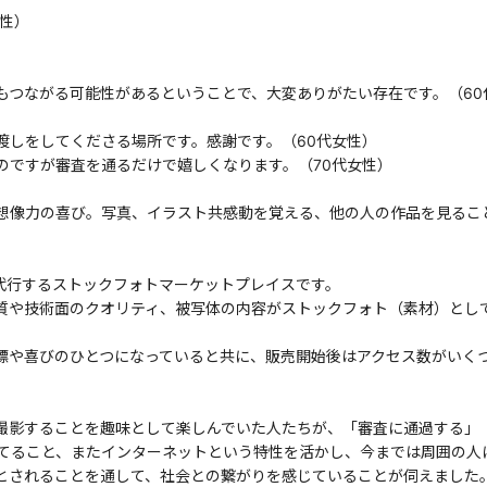
性）
もつながる可能性があるということで、大変ありがたい存在です。（60
渡しをしてくださる場所です。感謝です。（60代女性）
のですが審査を通るだけで嬉しくなります。（70代女性）
想像力の喜び。写真、イラスト共感動を覚える、他の人の作品を見るこ
売代行するストックフォトマーケットプレイスです。
質や技術面のクオリティ、被写体の内容がストックフォト（素材）とし
標や喜びのひとつになっていると共に、販売開始後はアクセス数がいく
撮影することを趣味として楽しんでいた人たちが、「審査に通過する」
てること、またインターネットという特性を活かし、今までは周囲の人
とされることを通して、社会との繋がりを感じていることが伺えました