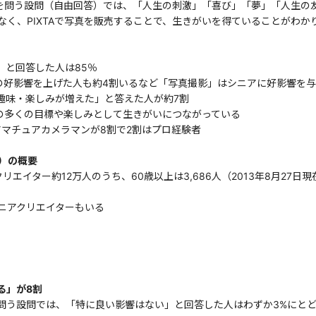
か」を問う設問（自由回答）では、「人生の刺激」「喜び」「夢」「人生
く、PIXTAで写真を販売することで、生きがいを得ていることがわか
」と回答した人は85％
への好影響を上げた人も約4割いるなど「写真撮影」はシニアに好影響を
後「趣味・楽しみが増えた」と答えた人が約7割
ターの多くの目標や楽しみとして生きがいにつながっている
） アマチュアカメラマンが8割で2割はプロ経験者
上）の概要
クリエイター約12万人のうち、60歳以上は3,686人（2013年8月27日現
シニアクリエイターもいる
る」が8割
問う設問では、「特に良い影響はない」と回答した人はわずか3%にと