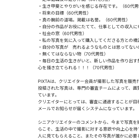
・生き甲斐とやりがいを感じる存在です。（60代男
・将来の目標（60代男性）
・真の腕前の道場。掲載は名誉。（60代男性）
・自分の作品がお役にたてて、仕事としての収入に
・社会の窓（60代男性）
・私の写真を気に入って購入してくださる方との橋
・自分の写真が 売れるようなものとは思ってない
・無くてはならない物（70代男性）
・毎日の生活の生きがいと、新しい作品を作り出す
心を掻き立てられる！！！（70代男性）
PIXTAは、クリエイター会員が撮影した写真を販
投稿された写真は、専門の審査チームによって、画
ています。
クリエイターにとっては、審査に通過することが目
メールでお知らせが届くシステムになっています。
シニアクリエイターのコメントから、今まで写真を
らこそ、生活の中で撮影に対する意欲や向上心を持
人に見てもらえること、またその写真が誰かに必要