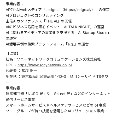
事業内容：
AI特化型webメディア「Ledge.ai（https://ledge.ai/）」の運営
AIプロジェクトのコンサルティング
主催AIカンファレンス「THE AI」の開催
AIのビジネス活用を語るイベント「AI TALK NIGHT」の運営
AIに関わるアイディアの事業化を支援する「AI Startup Studio」
の運営
AI活用事例の検索プラットフォーム「e.g.」の運営
【協賛】
社名：ソニーネットワークコミュニケーションズ株式会社
URL ：
https://www.sonynetwork.co.jp/
代表者 ：髙垣 浩一
所在地 ：東京都品川区東品川4-12-3 品川シーサイド TSタワ
ー
事業内容：
超高速回線「NURO 光」や「So-net 光」などのインターネット
通信サービス事業
スマートホームサービスやヘルスケアサービスなどのIoT事業
ソニーグループが持つ技術を活用したAIソリューション事業