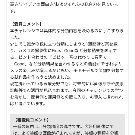
高さ/アイデアの面白さ/およびそれらの総合力を見ていま
す。
【受賞コメント】
本チャレンジでは具体的な分類内容を決めるのに手こずりま
した。
少しでも誰かの役に立つ分類にしようと1週間ほど案を練
り、カメラの撮影後にFine、Goodなど分類結果を表示す
る、ピント合わせの「ピピッ」音の代わりに音声で
「Good」など分類結果を言わせるなどの機能ができればカ
メラの楽しみが増えるかと思い、予測モデルで笑顔を分類す
る試作品を作ろうと決めました。
現在携わっている医療分野でも、将来的には画像診断や疾患
診断等でAI活用が見込まれます。今回のチャレンジでの学び
を活かし、開発側と運用側との間に入り、AI導入に携われれ
ばと考えています。
【審査員コメント】
一番の理由は、分類精度の高さです。広告用画像にで
は、よく笑顔の画像が好まれますが、笑顔の種類を分類