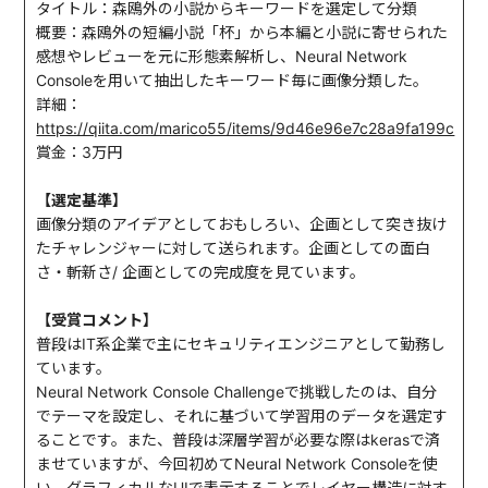
タイトル：森鴎外の小説からキーワードを選定して分類
概要：森鴎外の短編小説「杯」から本編と小説に寄せられた
感想やレビューを元に形態素解析し、Neural Network
Consoleを用いて抽出したキーワード毎に画像分類した。
詳細：
https://qiita.com/marico55/items/9d46e96e7c28a9fa199c
賞金：3万円
【選定基準】
画像分類のアイデアとしておもしろい、企画として突き抜け
たチャレンジャーに対して送られます。企画としての面白
さ・斬新さ/ 企画としての完成度を見ています。
【受賞コメント】
普段はIT系企業で主にセキュリティエンジニアとして勤務し
ています。
Neural Network Console Challengeで挑戦したのは、自分
でテーマを設定し、それに基づいて学習用のデータを選定す
ることです。また、普段は深層学習が必要な際はkerasで済
ませていますが、今回初めてNeural Network Consoleを使
い、グラフィカルなUIで表示することでレイヤー構造に対す