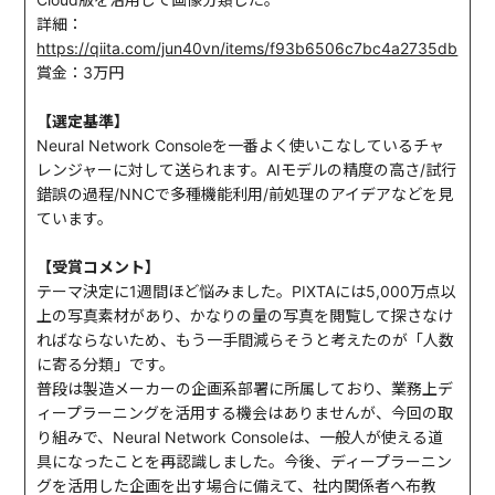
詳細：
https://qiita.com/jun40vn/items/f93b6506c7bc4a2735db
賞金：3万円
【選定基準】
Neural Network Consoleを一番よく使いこなしているチャ
レンジャーに対して送られます。AIモデルの精度の高さ/試行
錯誤の過程/NNCで多種機能利用/前処理のアイデアなどを見
ています。
【受賞コメント】
テーマ決定に1週間ほど悩みました。PIXTAには5,000万点以
上の写真素材があり、かなりの量の写真を閲覧して探さなけ
ればならないため、もう一手間減らそうと考えたのが「人数
に寄る分類」です。
普段は製造メーカーの企画系部署に所属しており、業務上デ
ィープラーニングを活用する機会はありませんが、今回の取
り組みで、Neural Network Consoleは、一般人が使える道
具になったことを再認識しました。今後、ディープラーニン
グを活用した企画を出す場合に備えて、社内関係者へ布教