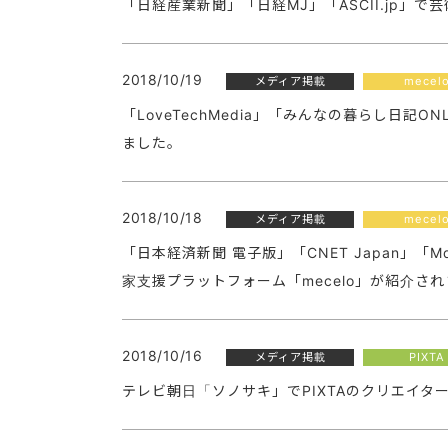
「日経産業新聞」「日経MJ」「ASCII.jp」
2018/10/19
メディア掲載
mecel
「LoveTechMedia」「みんなの暮らし日記O
ました。
2018/10/18
メディア掲載
mecel
「日本経済新聞 電子版」「CNET Japan」「MdN D
家支援プラットフォーム「mecelo」が紹介さ
2018/10/16
メディア掲載
PIXTA
テレビ朝日「ソノサキ」でPIXTAのクリエイタ