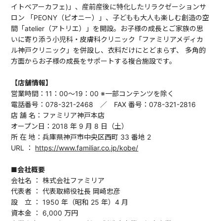
イトベアーカフェ)」、産前産後に特化したリラクゼーションサ
ロン 「PEONY（ピオニー）」、子どもも大人も楽しむ創造の空
間「atelier（アトリエ）」を開設。お子様の成長とご家族の思
いに寄り添う小児科・皮膚科クリニック「ファミリアメディカ
ル神戸クリニック」を併設し、衣料だけにとどまらず、 多角的
方面からお子様の成長をサポートする複合施設です。
【店舗情報】
営業時間：11：00～19：00 ※一部コンテンツを除く
電話番号：078-321-2468 ／ FAX 番号：078-321-2816
店 舗 名：ファミリア神戸本店
オープン日：2018 年 9 月 8 日（土）
所 在 地：兵庫県神戸市中央区西町 33 番地 2
URL ：
https://www.familiar.co.jp/kobe/
■会社概要
会社名 ： 株式会社ファミリア
代表者 ： 代表取締役社長 岡崎忠彦
設 立 ： 1950 年（昭和 25 年）4 月
資本金 ： 6,000 万円