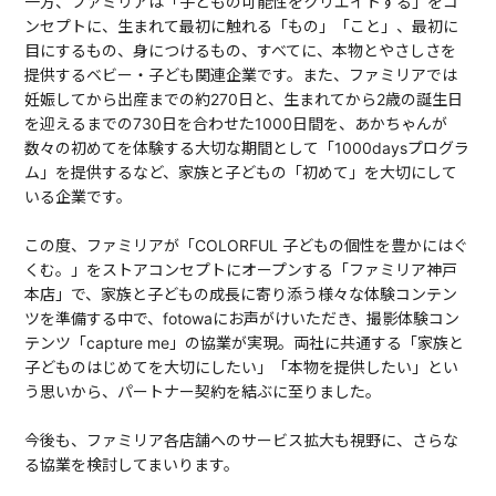
一方、ファミリアは「子どもの可能性をクリエイトする」をコ
ンセプトに、生まれて最初に触れる「もの」「こと」、最初に
目にするもの、身につけるもの、すべてに、本物とやさしさを
提供するベビー・子ども関連企業です。また、ファミリアでは
妊娠してから出産までの約270日と、生まれてから2歳の誕生日
を迎えるまでの730日を合わせた1000日間を、あかちゃんが
数々の初めてを体験する大切な期間として「1000daysプログラ
ム」を提供するなど、家族と子どもの「初めて」を大切にして
いる企業です。
この度、ファミリアが「COLORFUL 子どもの個性を豊かにはぐ
くむ。」をストアコンセプトにオープンする「ファミリア神戸
本店」で、家族と子どもの成長に寄り添う様々な体験コンテン
ツを準備する中で、fotowaにお声がけいただき、撮影体験コン
テンツ「capture me」の協業が実現。両社に共通する「家族と
子どものはじめてを大切にしたい」「本物を提供したい」とい
う思いから、パートナー契約を結ぶに至りました。
今後も、ファミリア各店舗へのサービス拡大も視野に、さらな
る協業を検討してまいります。