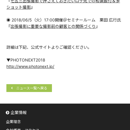
『
七五三出張撮影で押さえておきたいロケ先での和装振付＆多
ショット撮影
』
◉ 2018/06/5（火）17:00開催＠セミナールーム 栗田 広行氏
『
出張撮影に重要な撮影前の顧客との関係づくり
』
詳細は下記、公式サイトよりご確認ください。
▼PHOTONEXT2018
http://www.photonext.jp/
ニュース一覧へ戻る
企業情報
企業理念