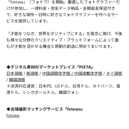
「fotowa」（フォトワ）を開始。厳選したフォトグラファーだ
けが参加し、一律料金・完全データ納品・全額返金保証付き
で、好きな場所・日時に好きなフォトグラファーを呼べるサー
ビスを提供しています。
「才能をつなぎ、世界をポジティブにする」を理念に掲げ、今後
も様々な分野のクリエイティブ・プラットフォームによって誰
もが才能を活かせる機会と感動の創造に努めてまいります。
◆デジタル素材のマーケットプレイス「PIXTA」
日本語版
/
英語版
/
中国語簡体字版 /
中国語繁体字版
/
タイ語版
/
韓国語版
＊決済対応通貨：日本円、USドル、台湾ドル、タイバーツ、香
港ドル、シンガポールドル、韓国ウォン
◆出張撮影マッチングサービス「fotowa」
fotowa