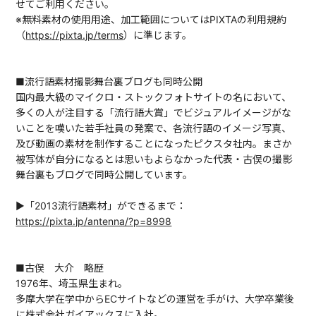
せてご利用ください。
※無料素材の使用用途、加工範囲についてはPIXTAの利用規約
（
https://pixta.jp/terms
）に準じます。
■流行語素材撮影舞台裏ブログも同時公開
国内最大級のマイクロ・ストックフォトサイトの名において、
多くの人が注目する「流行語大賞」でビジュアルイメージがな
いことを嘆いた若手社員の発案で、各流行語のイメージ写真、
及び動画の素材を制作することになったピクスタ社内。まさか
被写体が自分になるとは思いもよらなかった代表・古俣の撮影
舞台裏もブログで同時公開しています。
▶「2013流行語素材」ができるまで：
https://pixta.jp/antenna/?p=8998
■古俣 大介 略歴
1976年、埼玉県生まれ。
多摩大学在学中からECサイトなどの運営を手がけ、大学卒業後
に株式会社ガイアックスに入社。