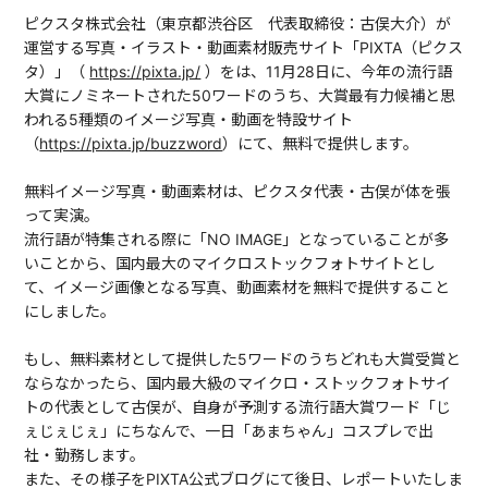
ピクスタ株式会社（東京都渋谷区 代表取締役：古俣大介）が
運営する写真・イラスト・動画素材販売サイト「PIXTA（ピクス
タ）」（
https://pixta.jp/
）をは、11月28日に、今年の流行語
大賞にノミネートされた50ワードのうち、大賞最有力候補と思
われる5種類のイメージ写真・動画を特設サイト
（
https://pixta.jp/buzzword
）にて、無料で提供します。
無料イメージ写真・動画素材は、ピクスタ代表・古俣が体を張
って実演。
流行語が特集される際に「NO IMAGE」となっていることが多
いことから、国内最大のマイクロストックフォトサイトとし
て、イメージ画像となる写真、動画素材を無料で提供すること
にしました。
もし、無料素材として提供した5ワードのうちどれも大賞受賞と
ならなかったら、国内最大級のマイクロ・ストックフォトサイ
トの代表として古俣が、自身が予測する流行語大賞ワード「じ
ぇじぇじぇ」にちなんで、一日「あまちゃん」コスプレで出
社・勤務します。
また、その様子をPIXTA公式ブログにて後日、レポートいたしま