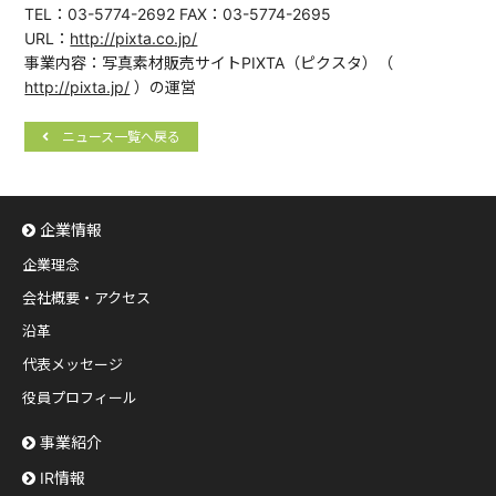
TEL：03-5774-2692 FAX：03-5774-2695
URL：
http://pixta.co.jp/
事業内容：写真素材販売サイトPIXTA（ピクスタ）（
http://pixta.jp/
）の運営
ニュース一覧へ戻る
企業情報
企業理念
会社概要・アクセス
沿革
代表メッセージ
役員プロフィール
事業紹介
IR情報