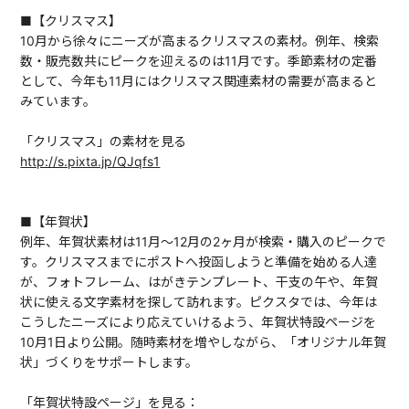
■【クリスマス】
10月から徐々にニーズが高まるクリスマスの素材。例年、検索
数・販売数共にピークを迎えるのは11月です。季節素材の定番
として、今年も11月にはクリスマス関連素材の需要が高まると
みています。
「クリスマス」の素材を見る
http://s.pixta.jp/QJqfs1
■【年賀状】
例年、年賀状素材は11月～12月の2ヶ月が検索・購入のピークで
す。クリスマスまでにポストへ投函しようと準備を始める人達
が、フォトフレーム、はがきテンプレート、干支の午や、年賀
状に使える文字素材を探して訪れます。ピクスタでは、今年は
こうしたニーズにより応えていけるよう、年賀状特設ページを
10月1日より公開。随時素材を増やしながら、「オリジナル年賀
状」づくりをサポートします。
「年賀状特設ページ」を見る：