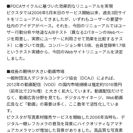
■PDCAサイクルに基づいた効果的なリニューアルを実現
ピクスタでは2006年5月末日のサービス開始以来、過去3回サイ
トをリニューアルしてきましたが、いずれもユーザーの要望や
社内のアイデアがベース。それを、今回のリニューアルではユー
ザー行動分析や地道なA/Bテスト（異なる2パターンのWebペー
ジを用意し、実際にユーザーに利用させて効果を比較するテス
ト）に基づいて改良。コンバージョン率1.5倍、会員登録率1.7倍
というテスト実績から、今回のWebサイトリニューアルを決定
しました。
■成長の期待が大きい動画市場
一般財団法人デジタルコンテンツ協会（DCAJ）によれば、
2012年の動画配信（VOD）の国内市場規模は推定約1016億円
（前年比で23％増）と大きく拡大しています。動画配信だけで
なく、動画広告分野を見ても、デジタルサイネージ、Web動画
広告など「動画」の需要は多く、ここ数年で活性化していま
す。
ピクスタが写真素材販売サービスを開始した2006年当時も、デ
ジタル一眼レフカメラの普及を背景にハイクオリティなアマチ
ュアカメラマンが増加した背景がありました。高品質な写真素