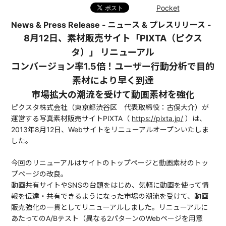
Pocket
News & Press Release - ニュース & プレスリリース -
8月12日、素材販売サイト「PIXTA（ピクス
タ）」 リニューアル
コンバージョン率1.5倍！ユーザー行動分析で目的
素材により早く到達
市場拡大の潮流を受けて動画素材を強化
ピクスタ株式会社（東京都渋谷区 代表取締役：古俣大介）が
運営する写真素材販売サイトPIXTA（
https://pixta.jp/
）は、
2013年8月12日、Webサイトをリニューアルオープンいたしま
した。
今回のリニューアルはサイトのトップページと動画素材のトッ
プページの改良。
動画共有サイトやSNSの台頭をはじめ、気軽に動画を使って情
報を伝達・共有できるようになった市場の潮流を受けて、動画
販売強化の一貫としてリニューアルしました。リニューアルに
あたってのA/Bテスト（異なる2パターンのWebページを用意