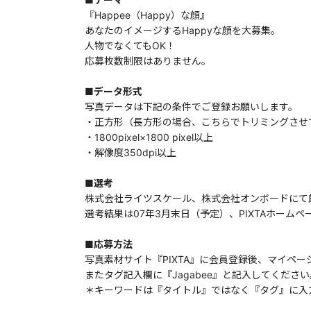
『Happee（Happy）な顔』
あなたのイメージするHappyな顔を大募集。
人物でなくてもOK！
応募枚数制限はありません。
■データ形式
写真データは下記の条件でご登録お願いします。
・正方形（長方形の場合、こちらでトリミングさせ
・1800pixel×1800 pixel以上
・解像度350dpi以上
■選考
株式会社ライツスケール、株式会社オンボードにて
選考結果は07年3月末日（予定）、PIXTAホーム
■応募方法
写真素材サイト『PIXTA』に会員登録後、マイペ
またタグ記入欄に『Jagabee』と記入してください
＊キーワードは『タイトル』ではなく『タグ』に入