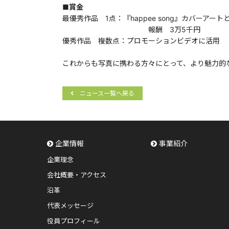
■賞金
最優秀作品 1点：『happee song』カバーアー
報酬 3万5千円
優秀作品 複数点：プロモーションビデオに活用
これからも写真に携わる方々にとって、より魅力的な
ニュース一覧へ戻る
企業情報
事業紹介
企業理念
会社概要・アクセス
沿革
代表メッセージ
役員プロフィール