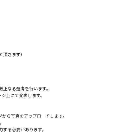
て頂きます）
厳正なる選考を行います。
ページ上にて発表します。
ージから写真をアップロードします。
。
力する必要があります。