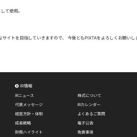
トとして使用。
サイトを目指していきますので、 今後ともPIXTAをよろしくお願いし
IR情報
IRニュース
株式について
代表メッセージ
IRカレンダー
経営方針・体制
よくあるご質問
成長戦略
電子公告
財務ハイライト
免責事項