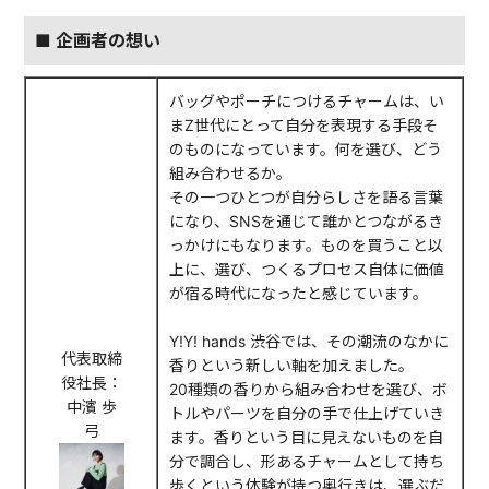
■ 企画者の想い
バッグやポーチにつけるチャームは、い
まZ世代にとって自分を表現する手段そ
のものになっています。何を選び、どう
組み合わせるか。
その一つひとつが自分らしさを語る言葉
になり、SNSを通じて誰かとつながるき
っかけにもなります。ものを買うこと以
上に、選び、つくるプロセス自体に価値
が宿る時代になったと感じています。
Y!Y! hands 渋谷では、その潮流のなかに
代表取締
香りという新しい軸を加えました。
役社長：
20種類の香りから組み合わせを選び、ボ
中濱 歩
トルやパーツを自分の手で仕上げていき
弓
ます。香りという目に見えないものを自
分で調合し、形あるチャームとして持ち
歩くという体験が持つ奥行きは、選ぶだ