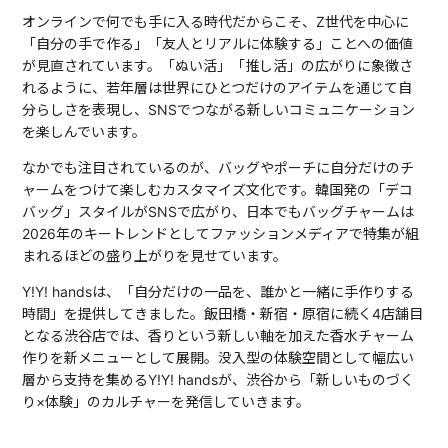
オンラインで何でも手に入る時代だからこそ、Z世代を中心に
「自分の手で作る」「友人とリアルに体験する」ことへの価値
が見直されています。「ぬい活」「推し活」の広がりに象徴さ
れるように、若年層は世界にひとつだけのアイテムを通じて自
分らしさを表現し、SNSでつながる新しいコミュニケーション
を楽しんでいます。
なかでも注目されているのが、バッグやポーチに自分だけのチ
ャームをつけて楽しむカスタマイズ文化です。韓国発の「デコ
バッグ」スタイルがSNSで広がり、日本でもバッグチャームは
2026年のキートレンドとしてファッションメディアで特集が組
まれるほどの盛り上がりを見せています。
Y!Y! handsは、「自分だけの一品を、誰かと一緒に手作りする
時間」を提供してきました。飯田橋・新宿・原宿に続く4店舗目
となる渋谷店では、香りという新しい軸を加えた香水チャーム
作りを新メニューとして展開。没入型の体験空間として幅広い
層から支持を集めるY!Y! handsが、渋谷から「新しいものづく
り×体験」のカルチャーを発信していきます。