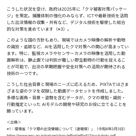
こうした状況を受け、政府は2025年に「クマ被害対策パッケー
ジ」を策定。捕獲体制の強化のみならず、ICTや最新技術を活用
した出没情報の収集・共有など、デジタル技術を駆使した総合
的な対策を進めています（※3）。
このような国の方針もあり、現場ではカメラ映像の解析や動物
の識別・追跡など、AIを活用したクマ対策への関心が高まってい
ます。特に、監視カメラやセンサーカメラの映像を活用した動
画解析は、静止画では判別が難しい野生動物の行動を捉えるこ
とが可能で、出没の早期把握や安全対策への活用が期待される
技術の一つです。
こうした社会背景と現場のニーズに応えるため、PIXTAではさま
ざまな姿のクマを収録した動画データセットを作成しました。
多様な画角・背景・姿勢を含むデータが、クマの検知・識別・
行動推定といった AIモデルの開発や研究のお役に立てることを
願っています。
＜出典＞
※1：環境省「クマ類の出没情報について（速報値）」（令和8年3月3日）
https://www.env.go.jp/nature/choju/effort/effort12/syutubotu.pdf