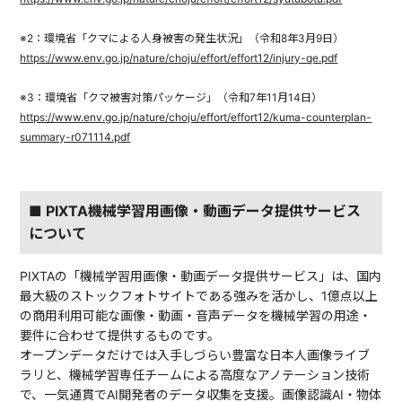
※2：環境省「クマによる人身被害の発生状況」（令和8年3月9日）
https://www.env.go.jp/nature/choju/effort/effort12/injury-qe.pdf
※3：環境省「クマ被害対策パッケージ」（令和7年11月14日）
https://www.env.go.jp/nature/choju/effort/effort12/kuma-counterplan-
summary-r071114.pdf
■ PIXTA機械学習用画像・動画データ提供サービス
について
PIXTAの「機械学習用画像・動画データ提供サービス」は、国内
最大級のストックフォトサイトである強みを活かし、1億点以上
の商用利用可能な画像・動画・音声データを機械学習の用途・
要件に合わせて提供するものです。
オープンデータだけでは入手しづらい豊富な日本人画像ライブ
ラリと、機械学習専任チームによる高度なアノテーション技術
で、一気通貫でAI開発者のデータ収集を支援。画像認識AI・物体