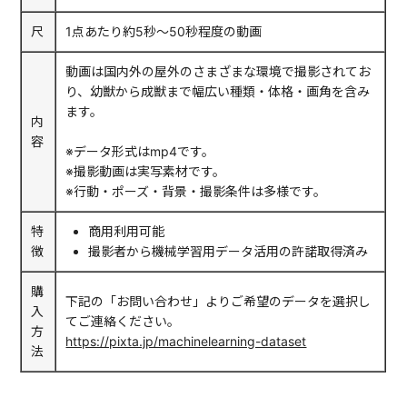
尺
1点あたり約5秒〜50秒程度の動画
動画は国内外の屋外のさまざまな環境で撮影されてお
り、幼獣から成獣まで幅広い種類・体格・画角を含み
ます。
内
容
※データ形式はmp4です。
※撮影動画は実写素材です。
※行動・ポーズ・背景・撮影条件は多様です。
特
商用利用可能
徴
撮影者から機械学習用データ活用の許諾取得済み
購
下記の「お問い合わせ」よりご希望のデータを選択し
入
てご連絡ください。
方
https://pixta.jp/machinelearning-dataset
法