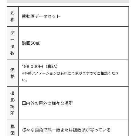
名
熊動画データセット
称
デ
ー
動画50点
タ
数
198,000円（税込）
価
※各種アノテーションは有料にて承りますのでご相談くださ
格
い。
撮
影
国内外の屋外の様々な場所
場
所
構
様々な画角で熊一頭または複数頭が写っている
図