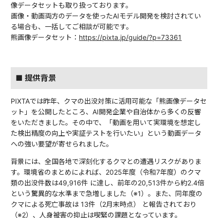
像データセットも取り扱っております。
画像・動画両方のデータを使ったAIモデル開発を検討されてい
る場合も、一括してご相談が可能です。
熊画像データセット：
https://pixta.jp/guide/?p=73361
■ 提供背景
PIXTAでは昨年、クマの出没対策に活用可能な「熊画像データセ
ット」を公開したところ、AI開発企業や自治体から多くの反響
をいただきました。その中で、「動画を用いて実環境を想定し
た検出精度の向上や実証テストを行いたい」という動画データ
への強い要望が寄せられました。
背景には、全国各地で深刻化するクマとの遭遇リスクがありま
す。環境省のまとめによれば、2025年度（令和7年度）のクマ
類の出没件数は49,916件 に達し、前年の20,513件から約2.4倍
という驚異的な水準まで急増しました（※1）。また、同年度の
クマによる死亡事故は 13件（2月末時点） と報告されており
（※2）、人身被害の抑止は喫緊の課題となっています。