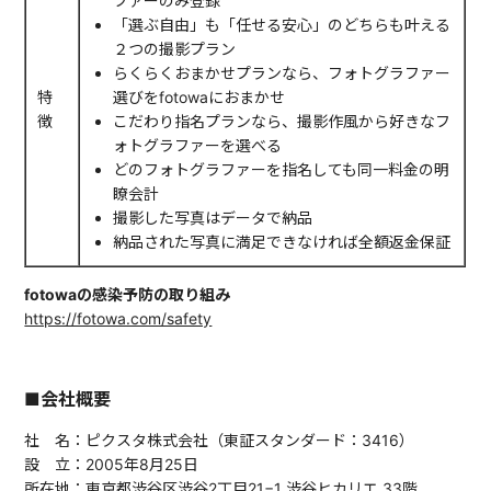
ファーのみ登録
「選ぶ自由」も「任せる安心」のどちらも叶える
２つの撮影プラン
らくらくおまかせプランなら、フォトグラファー
特
選びをfotowaにおまかせ
徴
こだわり指名プランなら、撮影作風から好きなフ
ォトグラファーを選べる
どのフォトグラファーを指名しても同一料金の明
瞭会計
撮影した写真はデータで納品
納品された写真に満足できなければ全額返金保証
fotowaの感染予防の取り組み
https://fotowa.com/safety
■会社概要
社 名：ピクスタ株式会社（東証スタンダード：3416）
設 立：2005年8月25日
所在地：東京都渋谷区渋谷2丁目21−1 渋谷ヒカリエ 33階