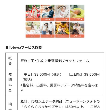
■ fotowaサービス概要
概
家族・子ども向け出張撮影プラットフォーム
要
依
［平日］33,000円（税込） ［土日祝］39,600円
頼
（税込）
料
※指名料、出張料、撮影料、データ納品料を含みま
金
す
原則、75枚以上データ納品（ニューボーンフォトの
納
「らくらくおまかせプラン」は60枚以上、「こだわ
品