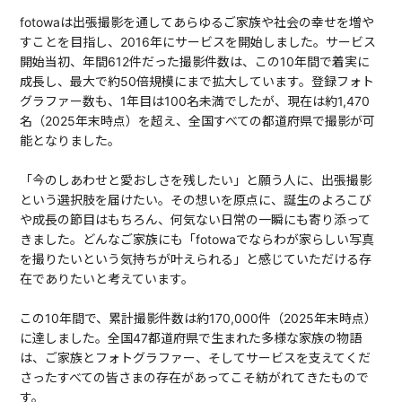
fotowaは出張撮影を通してあらゆるご家族や社会の幸せを増や
すことを目指し、2016年にサービスを開始しました。サービス
開始当初、年間612件だった撮影件数は、この10年間で着実に
成長し、最大で約50倍規模にまで拡大しています。登録フォト
グラファー数も、1年目は100名未満でしたが、現在は約1,470
名（2025年末時点）を超え、全国すべての都道府県で撮影が可
能となりました。
「今のしあわせと愛おしさを残したい」と願う人に、出張撮影
という選択肢を届けたい。その想いを原点に、誕生のよろこび
や成長の節目はもちろん、何気ない日常の一瞬にも寄り添って
きました。どんなご家族にも「fotowaでならわが家らしい写真
を撮りたいという気持ちが叶えられる」と感じていただける存
在でありたいと考えています。
この10年間で、累計撮影件数は約170,000件（2025年末時点）
に達しました。全国47都道府県で生まれた多様な家族の物語
は、ご家族とフォトグラファー、そしてサービスを支えてくだ
さったすべての皆さまの存在があってこそ紡がれてきたもので
す。