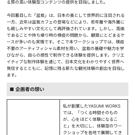
る質の高い体験型コンテンツの提供を目指しました。
今回着目した「盆栽」は、日本の美として世界的に注目される
一方、近年は盆栽カフェの登場などにより、若年層や海外層に
も親しみやすい文化として再評価されています。しかし、高価
であることや持ち帰り時の検疫の問題から、観賞にとどまるケ
ースが多いのも実情です。そこで本ワークショップでは、検疫
不要のアーティフィシャル素材を用い、盆栽の基礎や魅力を学
びながら、自らの感性で制作できる体験を提供します。クリエ
イティブな制作体験を通じて、日本文化をわかりやすく世界へ
発信するとともに、記憶に残る新たな観光体験の創出を目指し
ます。
■ 企画者の想い
私が創業したYASUMI WORKS
では、「つくる時間そのもの
が、心をほどく体験になるこ
と」を大切にし、体験型のワー
クショップを各地で展開してき