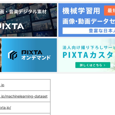
.jp
a.jp/machinelearning-dataset
xta.jp/