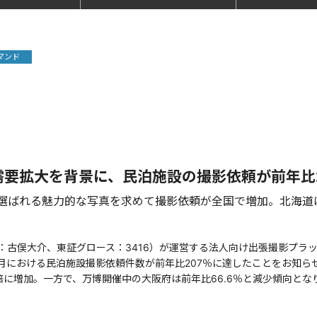
デマンド
需要拡大を背景に、民泊施設の撮影依頼が前年比2
選ばれる魅力的な写真を求めて撮影依頼が全国で増加。北海道
古俣大介、東証グロース：3416）が運営する法人向け出張撮影プラット
5年8月における民泊施設撮影依頼件数が前年比207％に達したことをお知ら
に増加。一方で、万博開催中の大阪府は前年比66.6％と減少傾向とな