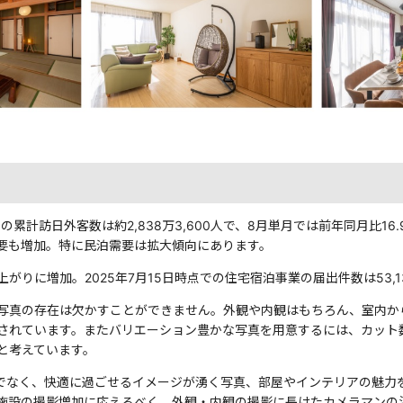
の累計訪日外客数は約2,838万3,600人で、8月単月では前年同月比16.
要も増加。特に民泊需要は拡大傾向にあります。
りに増加。2025年7月15日時点での住宅宿泊事業の届出件数は53,1
写真の存在は欠かすことができません。外観や内観はもちろん、室内か
されています。またバリエーション豊かな写真を用意するには、カット数
と考えています。
だけでなく、快適に過ごせるイメージが湧く写真、部屋やインテリアの魅
施設の撮影増加に応えるべく、外観・内観の撮影に長けたカメラマンの