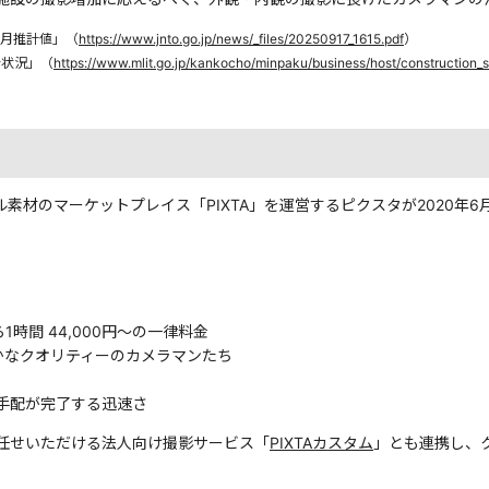
8月推計値」（
https://www.jnto.go.jp/news/_files/20250917_1615.pdf
）
行状況」（
https://www.mlit.go.jp/kankocho/minpaku/business/host/construction_si
素材のマーケットプレイス「PIXTA」を運営するピクスタが2020年
1時間 44,000円〜の一律料金
確かなクオリティーのカメラマンたち
手配が完了する迅速さ
任せいただける法人向け撮影サービス「
PIXTAカスタム
」とも連携し、