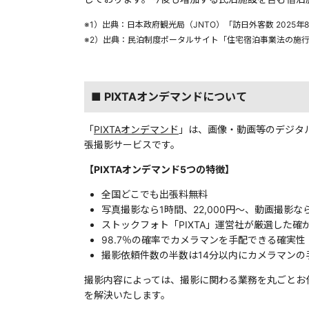
※1）出典：日本政府観光局（JNTO）「訪日外客数 2025年
※2）出典：民泊制度ポータルサイト「住宅宿泊事業法の施
■ PIXTAオンデマンドについて
「
PIXTAオンデマンド
」は、画像・動画等のデジタル
張撮影サービスです。
【PIXTAオンデマンド5つの特徴】
全国どこでも出張料無料
写真撮影なら1時間、22,000円〜、動画撮影なら
ストックフォト「PIXTA」運営社が厳選した
98.7％の確率でカメラマンを手配できる確実性
撮影依頼件数の半数は14分以内にカメラマンの
撮影内容によっては、撮影に関わる業務を丸ごとお
を解決いたします。