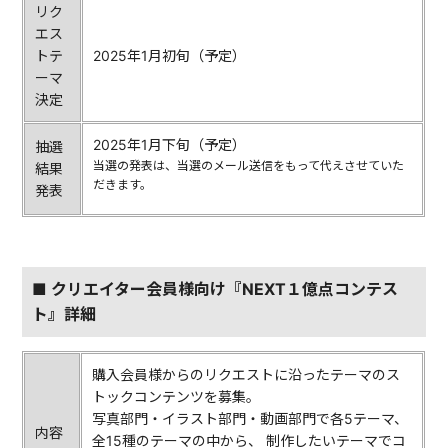
リク
エス
トテ
2025年1月初旬（予定）
ーマ
決定
2025年1月下旬（予定）
抽選
当選の発表は、当選のメール送信をもって代えさせていた
結果
だきます。
発表
■ クリエイター会員様向け『NEXT１億点コンテス
ト』詳細
購入会員様からのリクエストに沿ったテーマのス
トックコンテンツを募集。
写真部門・イラスト部門・動画部門で各5テーマ、
内容
全15種のテーマの中から、 制作したいテーマでコ