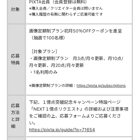
PIXTA会員（会員登録は無料）
※購入会員／クリエイター会員は問いません
対象
※購入履歴の有無に関わらずご応募可能です
画像定額制プラン初月50％OFFクーポンを進呈
（抽選で100名様）
［対象プラン］
応募
・画像定額制プラン 月3点/月々更新、月10点/
特典
月々更新、月20点/月々更新
・1名利用のみ
※画像定額制プランの詳細：
https://pixta.jp/subscriptions
下記、１億点突破記念キャンペーン特設ページ
応募
「NEXT１億点リクエスト』の詳細および注意事項
方法
をご確認の上、応募フォームよりご応募くださ
と詳
い。
細
https://pixta.jp/guide/?p=71654