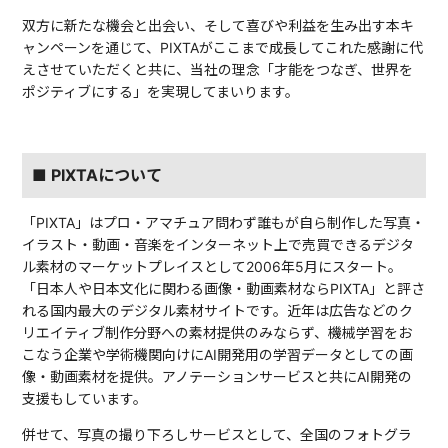
双方に新たな機会と出会い、そして喜びや利益を生み出す本キ
ャンペーンを通じて、PIXTAがここまで成長してこれた感謝に代
えさせていただくと共に、当社の理念「才能をつなぎ、世界を
ポジティブにする」を実現してまいります。
■ PIXTAについて
「PIXTA」はプロ・アマチュア問わず誰もが自ら制作した写真・
イラスト・動画・音楽をインターネット上で売買できるデジタ
ル素材のマーケットプレイスとして2006年5月にスタート。
「日本人や日本文化に関わる画像・動画素材ならPIXTA」と評さ
れる国内最大のデジタル素材サイトです。近年は広告などのク
リエイティブ制作分野への素材提供のみならず、機械学習をお
こなう企業や学術機関向けにAI開発用の学習データとしての画
像・動画素材を提供。アノテーションサービスと共にAI開発の
支援もしています。
併せて、写真の撮り下ろしサービスとして、全国のフォトグラ