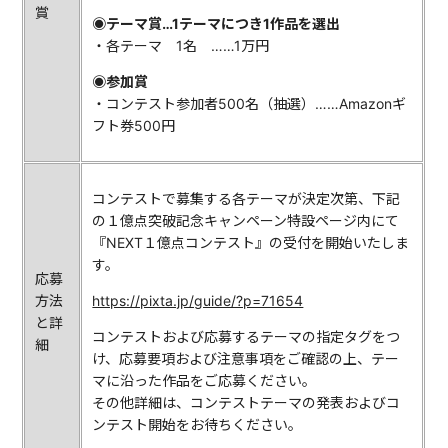
賞
◉テーマ賞…1テーマにつき1作品を選出
・各テーマ 1名 ……1万円
◉参加賞
・コンテスト参加者500名（抽選）……Amazonギ
フト券500円
コンテストで募集する各テーマが決定次第、下記
の１億点突破記念キャンペーン特設ページ内にて
『NEXT１億点コンテスト』の受付を開始いたしま
す。
応募
方法
https://pixta.jp/guide/?p=71654
と詳
コンテストおよび応募するテーマの指定タグをつ
細
け、応募要項および注意事項をご確認の上、テー
マに沿った作品をご応募ください。
その他詳細は、コンテストテーマの発表およびコ
ンテスト開始をお待ちください。