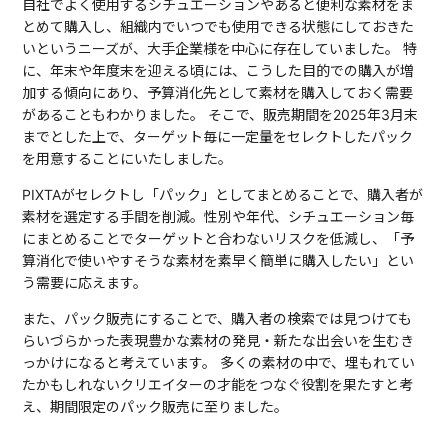
自社でよく使用するシチュエーションやあると便利な素材をま
とめて購入し、組織内でいつでも使用できる状態にしておきた
いというニーズが、大手企業様を中心に存在していました。 特
に、年末や年度末を迎える頃には、こうした目的での購入が増
加する傾向にあり、予算消化先として素材を購入しておく需要
があることもわかりました。 そこで、販売期間を2025年3月末
までとした上で、ターゲット毎に一定量をセレクトしたパック
を用意することにいたしました。
PIXTAがセレクトし「パック」としてまとめることで、購入者が
素材を選定する手間を削減。性別や年代、シチュエーション毎
にまとめることでターゲットと合わないリスクを低減し、「予
算消化で使いやすそうな素材を素早く簡単に購入したい」とい
う需要に応えます。
また、パック販売にすることで、購入者の検索では見つけても
らいづらかった表現豊かな素材の発見・新たな出会いを生むき
っかけになると考えています。 多くの素材の中で、埋もれてい
たかもしれないクリエイターの才能をつなぐ役割を果たすと考
え、期間限定のパック販売に至りました。