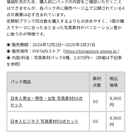
福袋形式のため、購入前にパックの内容をご確認いただくこと
はできませんが、各パック共に販売ページ上で公開されている4
点の画像は必ず含まれています。
定額制プランで同点数を購入するよりもお求めやすく、1度の購
入でテーマに合ったまとまった写真素材がバリエーション豊か
に揃うのが特徴です。
◉ 販売期間：2024年12月2日〜2025年3月31日
◉ 販売場所：PIXTA内ストア（
https://pixtastock.stores.jp
）
◉ 内容/料金：写真素材パック8種、2,970円〜（詳細は下記表
を参照）
素材
税込
パック商品
点数
価格
日本人男女・男性・女性 写真素材50点
9,900
50
セット
円
9,900
日本人ビジネス 写真素材50点セット
50
円