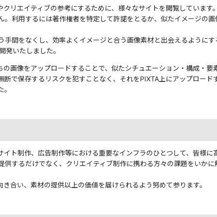
ンやクリエイティブの参考にするために、様々なサイトを閲覧しています
ん。利用するには著作権者を特定して許諾をとるか、似たイメージの画像
う手間をなくし、効率よくイメージと合う画像素材と出会えるようにす
能を開発いたしました。
手持ちの画像をアップロードすることで、似たシチュエーション・構成・
で保存するリスクを犯すことなく、それをPIXTA上にアップロードする手間
た。
ebサイト制作、広告制作等における重要なインフラのひとつして、皆様
提供するだけでなく、クリエイティブ制作に携わる方々の課題をいかに
と向き合い、素材の提供以上の価値を届けられるよう努めて参ります。