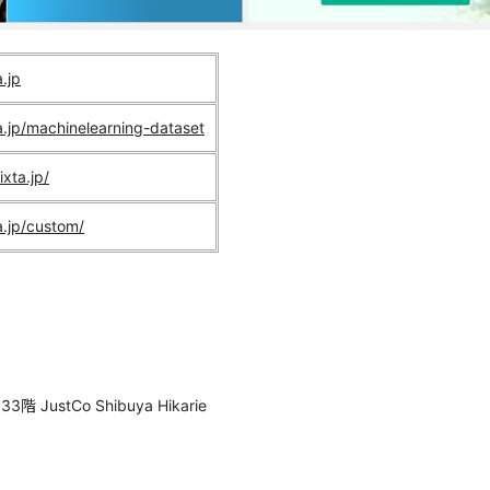
a.jp
ta.jp/machinelearning-dataset
ixta.jp/
a.jp/custom/
）
stCo Shibuya Hikarie