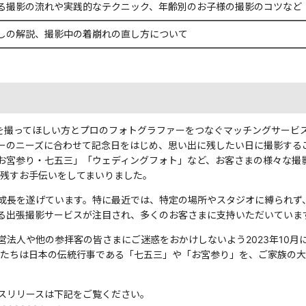
る撮影の流れや実践的なテクニック、年齢別のお子様の撮影のコツな
しの解説、撮影中の着崩れの直し方について
ph」は、写真を撮ってほしい方とプロのフォトグラファーをつなぐマッチング
ーのニーズに合わせて記念日をはじめ、思い出に残したい日に撮影する
お宮参り・七五三」「ウェディングフォト」など、お客さまの様々な撮
に残すお手伝いをしてまいりました。
成長を遂げています。特に最近では、特定の場所やスタジオに縛られず
る出張撮影サービスが注目され、多くのお客さまに支持いただいていま
法人や他の参拝客の皆さまにご迷惑をおかけしないよう2023年10月
私たちは日本の伝統行事である「七五三」や「お宮参り」を、ご家族の
スリリースは下記をご覧ください。