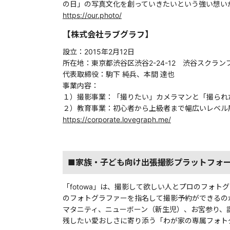
の日」の写真文化を創っていきたいという強い想いから
https://our.photo/
【株式会社ラブグラフ】
設立：2015年2月12日
所在地：東京都渋谷区渋谷2-24-12 渋谷スクラン
代表取締役：駒下 純兵、本間 達也
事業内容：
１）撮影事業：「撮りたい」カメラマンと「撮られた
２）教育事業：初心者から上級者まで幅広いレベル層
https://corporate.lovegraph.me/
■家族・子ども向け出張撮影プラットフォーム
「fotowa」は、撮影して欲しい人とプロのフォ
のフォトグラファーを指名して撮影予約ができるの
マタニティ、ニューボーン（新生児）、お宮参り、
残したい愛おしさに寄り添う「わが家の専属フォト