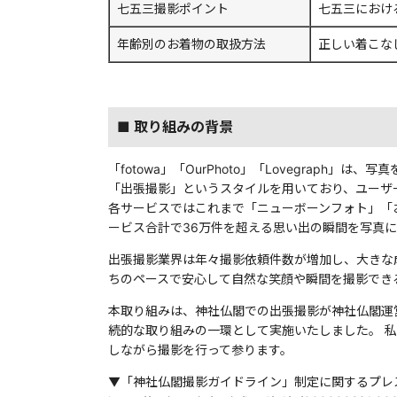
七五三撮影ポイント
七五三におけ
年齢別のお着物の取扱方法
正しい着こな
■ 取り組みの背景
「fotowa」「OurPhoto」「Lovegra
「出張撮影」というスタイルを用いており、ユーザ
各サービスではこれまで「ニューボーンフォト」「
ービス合計で36万件を超える思い出の瞬間を写真
出張撮影業界は年々撮影依頼件数が増加し、大きな
ちのペースで安心して自然な笑顔や瞬間を撮影でき
本取り組みは、神社仏閣での出張撮影が神社仏閣運営
続的な取り組みの一環として実施いたしました。 
しながら撮影を行って参ります。
▼「神社仏閣撮影ガイドライン」制定に関するプレ