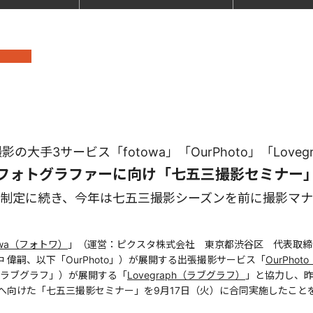
の大手3サービス「fotowa」​​「OurPhoto」「Loveg
フォトグラファーに向け「七五三撮影セミナー」を
制定に続き、今年は七五三撮影シーズンを前に撮影マ
towa（フォトワ）
」（運営：ピクスタ株式会社 東京都渋谷区 代表取締
中 偉嗣、以下「OurPhoto」）が展開する出張撮影サービス「
OurPho
「ラブグラフ」）が展開する「
Lovegraph（ラブグラフ）
」と協力し、昨
へ向けた「七五三撮影セミナー」を9月17日（火）に合同実施したこと