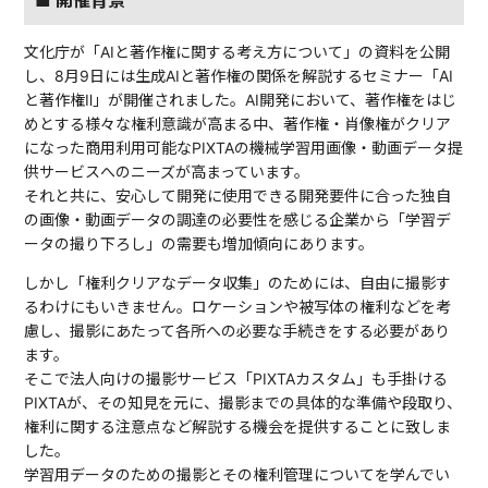
文化庁が「AIと著作権に関する考え方について」の資料を公開
し、8月9日には生成AIと著作権の関係を解説するセミナー「AI
と著作権Ⅱ」が開催されました。AI開発において、著作権をはじ
めとする様々な権利意識が高まる中、著作権・肖像権がクリア
になった商用利用可能なPIXTAの機械学習用画像・動画データ提
供サービスへのニーズが高まっています。
それと共に、安心して開発に使用できる開発要件に合った独自
の画像・動画データの調達の必要性を感じる企業から「学習デ
ータの撮り下ろし」の需要も増加傾向にあります。
しかし「権利クリアなデータ収集」のためには、自由に撮影す
るわけにもいきません。ロケーションや被写体の権利などを考
慮し、撮影にあたって各所への必要な手続きをする必要があり
ます。
そこで法人向けの撮影サービス「PIXTAカスタム」も手掛ける
PIXTAが、その知見を元に、撮影までの具体的な準備や段取り、
権利に関する注意点など解説する機会を提供することに致しま
した。
学習用データのための撮影とその権利管理についてを学んでい