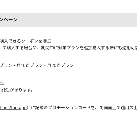
ャンペーン
で購入できるクーポンを贈呈
わせて購入する場合や、期間中に対象プランを追加購入する際にも適用可
プラン・月10点プラン・月20点プラン
で。
可能性があります。
ptions/footage
）に記載のプロモーションコードを、同画面上で適用の