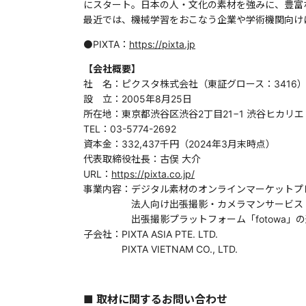
にスタート。日本の人・文化の素材を強みに、豊富
最近では、機械学習をおこなう企業や学術機関向け
⚫️PIXTA：
https://pixta.jp
【会社概要】
社 名：ピクスタ株式会社（東証グロース：3416
設 立：2005年8月25日
所在地：東京都渋谷区渋谷2丁目21−1 渋谷ヒカリエ 33階 Ju
TEL：03-5774-2692
資本金：332,437千円（2024年3月末時点）
代表取締役社長：古俣 大介
URL：
https://pixta.co.jp/
事業内容：デジタル素材のオンラインマーケットプレ
法人向け出張撮影・カメラマンサービス「PI
出張撮影プラットフォーム「fotowa」の
子会社：PIXTA ASIA PTE. LTD.
PIXTA VIETNAM CO., LTD.
■ 取材に関するお問い合わせ