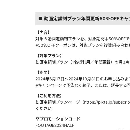
■ 動画定額制プラン年間更新50％OFFキ
【内容】
対象の動画定額制プランを、対象期間中50％OFF
※50％OFFクーポンは、対象プランを複数組み合
【対象プラン】
動画定額制プラン（1名様利用／年間更新）の月3点
【期間】
2024年6月17日〜2024年10月31日のお申し込みま
※キャンペーンは予告なく終了、または、延長する
【ご利用方法】
動画定額制プランページ（
https://pixta.jp/subscri
ください。
▽プロモーションコード
FOOTAGE2024HALF