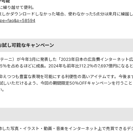
が可能
に繰り越せて便利。
5点しかダウンロードしなかった場合、使わなかった5点分は来月に繰越
_type=faq&p=58594
お試し可能なキャンペーン
プテーニ）が今年3月に発表した「2023年日本の広告費インターネッ
5％を占めるほどに成長。2024年も前年比112.2％の7,697億円にな
抑えつつも豊富な表現を可能にする利便性の高いアイテムです。今後ま
試しいただけるよう、今回の期間限定50％OFFキャンペーンを行うこ
い。
制作した写真・イラスト・動画・音楽をインターネット上で売買できるデジ