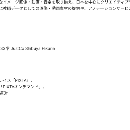
なイメージ画像・動画・音楽を取り揃え、日本を中心にクリエイティブ
に教師データとしての画像・動画素材の提供や、アノテーションサービ
）
stCo Shibuya Hikarie
イス「PIXTA」、
XTAオンデマンド」、
運営