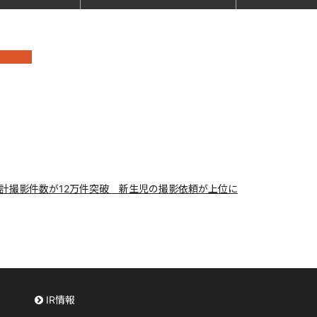
累計撮影件数が12万件突破 新生児の撮影依頼が上位に
IR情報