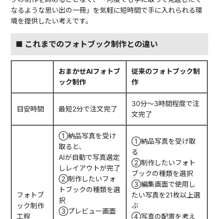
なるような思い出の一冊」を気軽に短時間で手に入れられる環
境を提供したい考えです。
■ これまでのフォトブック制作との違い
おまかせAIフォトブ
従来のフォトブック制
ック制作
作
30分〜3時間程度で注
目安時間
最短2分で注文完了
文完了
①納品写真を受け
①納品写真を受け取
取ると、
る
AIが自動で写真選定
②制作したいフォト
しレイアウトが完了
ブックの種類を選択
②制作したいフォ
③編集画面で使用し
トブックの種類を選
フォトブ
たい写真を21枚以上選
択
ック制作
ぶ
③プレビュー画面
工程
④写真の配置を考え