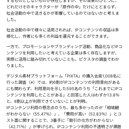
するものとしないものが存在しますが、その背景のひとつに、
どれだけそのキャラクターが「原作の中」だけにとどまらず、
社会活動の中で活きるかが影響しているのではないかと考えま
した。
社会活動の中で様々に活用されれば、IPコンテンツの収益は多
様化し、作者にも多くの利益を還元することができます。
一方で、プロモーションやブランディング活動、商品化などIPコ
ンテンツを利用したいと考えている企業は多く存在しますが、
実際に活用に踏み切れていないことも、ピクスタの調査でわか
りました。
デジタル素材プラットフォーム「PIXTA」の購入会員1,008名に
行った調査（※）では、約6割がIPコンテンツの利用意向がある
にも関わらず、利用意向を示した595名のうち「これまでにIPコ
ンテンツを利用したことがある」と回答した人はわずか13.8％
と、8割以上が利用できていないことが判明。
IPコンテンツ利用の懸念点のうち、最も多かったのが「相場観
がわからない（55.47％）」、「費用が高い（52.83％）」とコ
スト面に関することで、3番手に「取引の仕方がわからない
（42.71％）」が挙げられ、IPコンテンツ利用の不透明さが課題