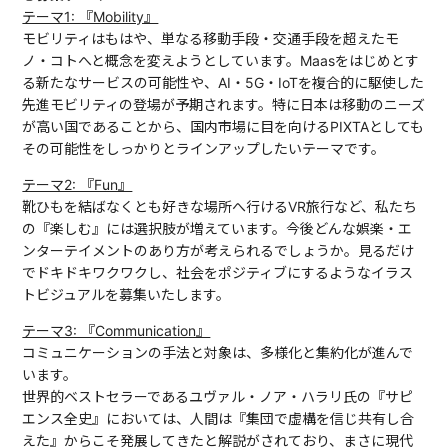
テーマ1: 『Mobility』
モビリティはもはや、単なる移動手段・交通手段を超えたモ
ノ・コトへと概念を変えようとしています。Maasをはじめとす
る新たなサービスの可能性や、AI・5G・IoTを複合的に駆使した
先進モビリティの登場が予期されます。特に日本は移動のニーズ
が高い国であることから、国内市場に目を向けるPIXTAとしても
その可能性をしっかりとラインアップしたいテーマです。
テーマ2: 『Fun』
靴ひもを結ばなくとも好きな場所へ行けるVR旅行など、私たち
の『楽しむ』には選択肢が増えています。今後どんな娯楽・エ
ンターテイメントのあり方が考えられるでしょうか。見るだけ
でドキドキワクワクし、社会をポジティブにするようなイラス
トビジュアルを募集いたします。
テーマ3: 『Communication』
コミュニケーションの手法と対象は、多様化と集約化が進んで
います。
世界的ベストセラーであるユヴァル・ノア・ハラリ氏の『サピ
エンス全史』においては、人間は『集団で虚構を信じ共有し合
えた』からこそ発展してきたと解説がされており、まさに現代