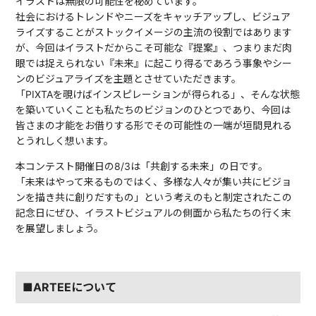
イラストは無限の可能性を秘めています。
社会におけるトレンドやニーズをキャッチアップし、ビジュア
ライズすることがストックイメージの主流の役割ではあります
が、今回はイラストだからこそ可能な『提案』、つまりまだ肉
眼では捉えられない『未来』に起こり得るであろう事象やシー
ンのビジュアライズを主題とさせていただきます。
「PIXTAを覗けばインスピレーションが得られる」、そんな状態
を築いていくことも私たちのビジョンのひとつであり、今回は
皆さまの才能をお借りする形でその可能性の一端が垣間見れる
とうれしく想います。
本コンテスト開催日の8/3は「共創する未来」の日です。
「未来はやって来るものではく、多様な人々が集い共にビジョ
ンを描き共に創りだすもの」という考えのもと制定されたこの
記念日にぜひ、イラストビジュアルの側面から私たちの行く末
を展望しましょう。
■ARTEEについて