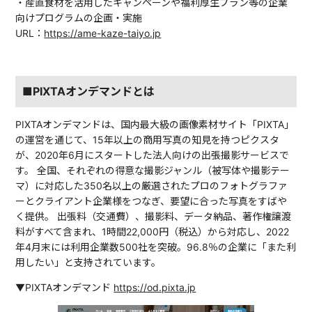
・産直食材を活用したキャンペーンや福利厚生プラン等の企業
向けプログラムの企画・実施
URL：
https://ame-kaze-taiyo.jp
■PIXTAオンデマンドとは
PIXTAオンデマンドは、国内最大級の画像素材サイト「PIXTA」
の運営を通じて、15年以上の商用写真の知見を持つピクスタ
が、2020年6月にスタートした法人向けの出張撮影サービスで
す。 全国、それぞれの得意な撮影ジャンル（被写体や撮影テー
マ）に対応した350名以上の厳選されたプロのフォトグラファ
ーとクライアント企業様をつなぎ、要望に合った写真をすばや
く提供。 出張料（交通費）、撮影料、データ納品、著作権譲渡
料がすべて含まれ、1時間22,000円（税込）から対応し、2022
年4月末には利用企業数500社を突破。96.8％の企業に「また利
用したい」と支持されています。
▼PIXTAオンデマンド
https://od.pixta.jp