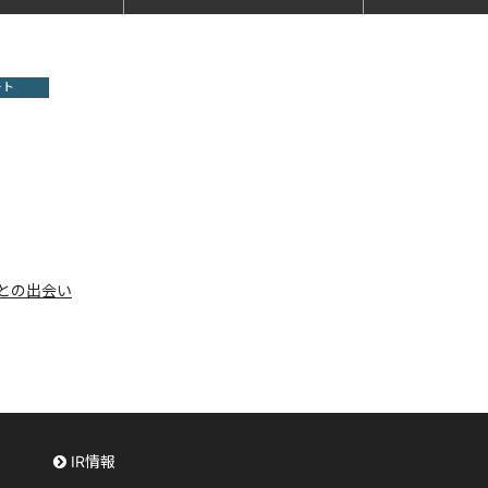
ート
との出会い
IR情報