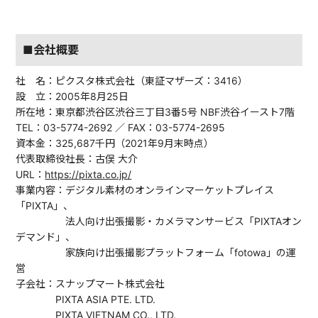
■会社概要
社 名：ピクスタ株式会社（東証マザーズ：3416）
設 立：2005年8月25日
所在地：東京都渋谷区渋谷三丁目3番5号 NBF渋谷イースト7階
TEL：03-5774-2692 ／ FAX：03-5774-2695
資本金：325,687千円（2021年9月末時点）
代表取締役社長：古俣 大介
URL：
https://pixta.co.jp/
事業内容：デジタル素材のオンラインマーケットプレイス
「PIXTA」、
法人向け出張撮影・カメラマンサービス「PIXTAオン
デマンド」、
家族向け出張撮影プラットフォーム「fotowa」の運
営
子会社：スナップマート株式会社
PIXTA ASIA PTE. LTD.
PIXTA VIETNAM CO., LTD.