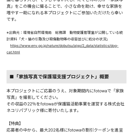
真」をこの機会に撮ることで、小さな命を助け、幸せな家族を
増やす一助になれる本プロジェクトにご参加いただけたら幸い
です。
※出典元：環境省自然環境局 総務課 動物愛護管理室が公開している統
計資料「犬・猫の引取及び殺傷動物等の収容並びに処分の状況」
https://www.env.go.jp/nature/dobutsu/aigo/2_data/statistics/dog-
cat.html
■「家族写真で保護猫支援プロジェクト」概要
本プロジェクトにご応募のうえ、対象期間内にfotowaで「家族
写真」を撮影してください。
その収益の22％をfotowaが保護猫活動事業を運営する株式会社
ネコリパブリック様に寄付いたします。
【特典】
応募者の中から、最大202名様にfotowaの割引クーポンを進呈