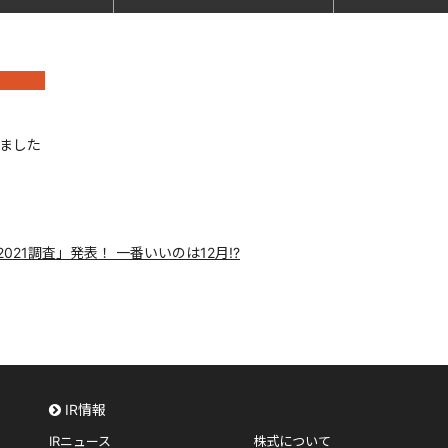
れました
21調査」発表！ 一番いいのは12月!?
IR情報
IRニュース
株式について