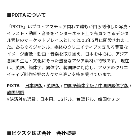
■PIXTAについて
「PIXTA」はプロ・アマチュア問わず誰もが自ら制作した写真・
イラスト・動画・音楽をインターネット上で売買できるデジタ
ル素材のマーケットプレイスとして2006年5月に開設されまし
た。あらゆるジャンル、媒体のクリエイティブを支える豊富な
イメージ画像・動画・音楽を取り揃え、日本を中心に、アジア
各国の生活・文化にそった豊富なアジア素材が特徴です。 現在
は、英語、簡体字、繁体字、韓国語に対応し、アジアのクリエ
イティブ制作分野の人々から高い支持を受けています。
PIXTA
日本語版
/
英語版
/
中国語簡体字版 /
中国語繁体字版
/
韓国語版
※決済対応通貨：日本円、USドル、台湾ドル、韓国ウォン
■ピクスタ株式会社 会社概要