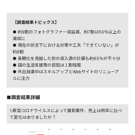
【調査結果トピックス】
● 約9割のフォトグラファー収益減、約7割は50％以上の
減収に
● 現在の状況下における対策や工夫「できていない」が
約8割
● 長期化を見越した別の収入源の計画も約65％が不十分
● 国の生活支援策の認知は１割程度
● 外出自粛中はスキルアップとWebサイトのリニューア
ルに注力
■調査結果詳細
1.新型コロナウイルスによって撮影案件、売上は例年に比べ
て変化はありましたか？