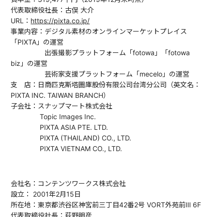
代表取締役社長：古俣 大介
URL：
https://pixta.co.jp/
事業内容：デジタル素材のオンラインマーケットプレイス
「PIXTA」の運営
出張撮影プラットフォーム「fotowa」「fotowa
biz」の運営
芸術家支援プラットフォーム「mecelo」の運営
支 店：日商匹克斯塔圖庫股份有限公司台湾分公司（英文名：
PIXTA INC. TAIWAN BRANCH）
子会社：スナップマート株式会社
Topic Images Inc.
PIXTA ASIA PTE. LTD.
PIXTA (THAILAND) CO., LTD.
PIXTA VIETNAM CO., LTD.
会社名：コンテンツワークス株式会社
設立： 2001年2月15日
所在地：東京都渋谷区神宮前三丁目42番2号 VORT外苑前Ⅲ 6F
代表取締役社長：荻野明彦