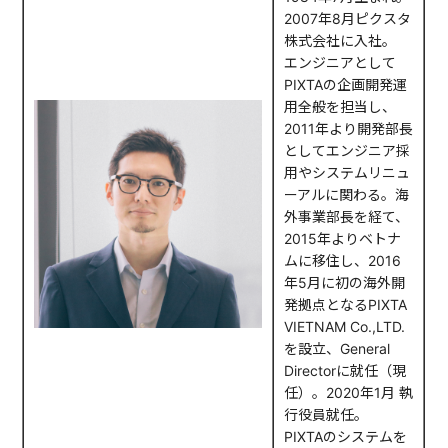
2007年8月ピクスタ
株式会社に入社。
エンジニアとして
PIXTAの企画開発運
用全般を担当し、
2011年より開発部長
としてエンジニア採
用やシステムリニュ
ーアルに関わる。海
外事業部長を経て、
2015年よりベトナ
ムに移住し、2016
年5月に初の海外開
発拠点となるPIXTA
VIETNAM Co.,LTD.
を設立、General
Directorに就任（現
任）。2020年1月 執
行役員就任。
PIXTAのシステムを