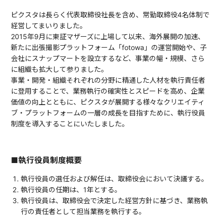
ピクスタは長らく代表取締役社長を含め、常勤取締役4名体制で
経営してまいりました。
2015年9月に東証マザーズに上場して以来、海外展開の加速、
新たに出張撮影プラットフォーム「fotowa」の運営開始や、子
会社にスナップマートを設立するなど、事業の幅・規模、さら
に組織も拡大して参りました。
事業・開発・組織それぞれの分野に精通した人材を執行責任者
に登用することで、業務執行の確実性とスピードを高め、企業
価値の向上とともに、ピクスタが展開する様々なクリエイティ
ブ・プラットフォームの一層の成長を目指すために、執行役員
制度を導入することにいたしました。
■執行役員制度概要
執行役員の選任および解任は、取締役会において決議する。
執行役員の任期は、1年とする。
執行役員は、取締役会で決定した経営方針に基づき、業務執
行の責任者として担当業務を執行する。