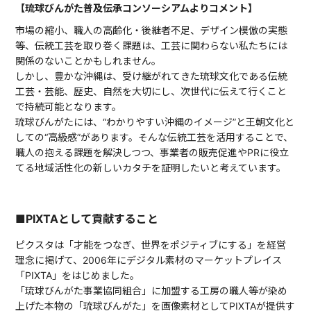
【琉球びんがた普及伝承コンソーシアムよりコメント】
市場の縮小、職人の高齢化・後継者不足、デザイン模倣の実態
等、伝統工芸を取り巻く課題は、工芸に関わらない私たちには
関係のないことかもしれません。
しかし、豊かな沖縄は、受け継がれてきた琉球文化である伝統
工芸・芸能、歴史、自然を大切にし、次世代に伝えて行くこと
で持続可能となります。
琉球びんがたには、“わかりやすい沖縄のイメージ”と王朝文化と
しての“高級感”があります。そんな伝統工芸を活用することで、
職人の抱える課題を解決しつつ、事業者の販売促進やPRに役立
てる地域活性化の新しいカタチを証明したいと考えています。
■PIXTAとして貢献すること
ピクスタは「才能をつなぎ、世界をポジティブにする」を経営
理念に掲げて、2006年にデジタル素材のマーケットプレイス
「PIXTA」をはじめました。
「琉球びんがた事業協同組合」に加盟する工房の職人等が染め
上げた本物の「琉球びんがた」を画像素材としてPIXTAが提供す