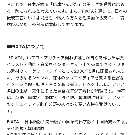
ることで、日本が誇る「琉球びんがた」の美しさを世界に広め
る一助になれると考えています。また、PIXTAを通じて、日本の
伝統工芸という才能をもつ職人の方々を経済面から支え、「琉
球びんがた」の普及に貢献して参ります。
■PIXTAについて
「PIXTA」はプロ・アマチュア問わず誰もが自ら制作した写真・
イラスト・動画・音楽をインターネット上で売買できるデジタ
ル素材のマーケットプレイスとして2006年5月に開設されまし
た。あらゆるジャンル、媒体のクリエイティブを支える豊富な
イメージ画像・動画・音楽を取り揃え、日本を中心に、アジア
各国の生活・文化にそった豊富なアジア素材が特徴です。 現在
は、英語、簡体字、繁体字、タイ語、韓国語に対応し、アジア
のクリエイティブ制作分野の人々から高い支持を受けていま
す。
PIXTA
日本語版
/
英語版
/
中国語簡体字版 /
中国語繁体字版
/
タイ語版
/
韓国語版
※決済対応通貨：日本円、USドル、台湾ドル、タイバーツ、韓