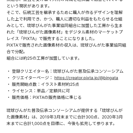
という現状があります。
そこで、伝統工芸を継承するために職人が作るデザインを理解
した上で利用でき、かつ、職人に適切な利益をもたらせる仕組
みとして、琉球びんがた事業協同組合に加盟した工房から生ま
れた「琉球びんがた画像素材」をデジタル素材のマーケットプ
レイス「PIXTA」で販売することになりました。
PIXTAで販売された画像素材の収入は、琉球びんがた事業協同組
合で分配。
組合には約25の工房が加盟しています。
・ 登録クリエイター名：琉球びんがた普及伝承コンソーシアム
・ クリエイターページ：
https://creator.pixta.jp/@bingata
・ 販売開始点数：イラスト素材約25点
・ ライセンス：単品／定額共に可
・ 販売価格：PIXTAの販売価格に準じる
琉球びんがた普及伝承コンソーシアムが提供する「琉球びんが
た画像素材」は、2019年3月末までに合計300点、2020年3月
末までに合計1,000点を目標に、今後も拡充して参ります。